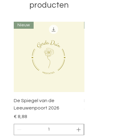
producten
Nieuw
Nieuw
De Spiegel van de
Poort van het Heilige Hu
Leeuwenpoort 2026
Prijs
€ 8,88
Prijs
€ 8,88