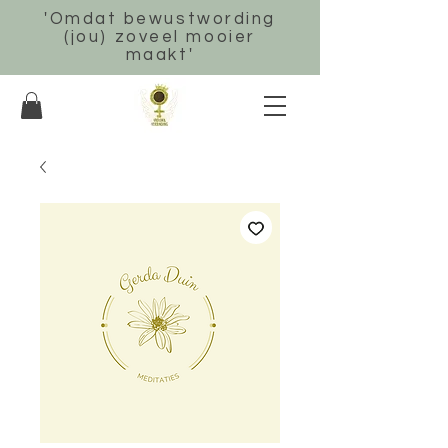
'Omdat bewustwording
(jou) zoveel mooier
maakt'