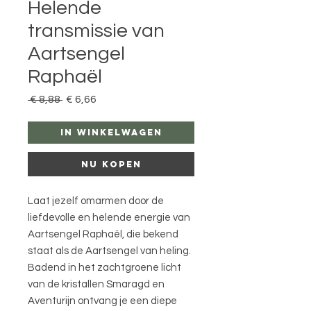
Helende
transmissie van
Aartsengel
Raphaël
Normale
Verkoopprijs
 € 8,88 
€ 6,66
prijs
In winkelwagen
Nu kopen
Laat jezelf omarmen door de
liefdevolle en helende energie van
Aartsengel Raphaël, die bekend
staat als de Aartsengel van heling.
Badend in het zachtgroene licht
van de kristallen Smaragd en
Aventurijn ontvang je een diepe