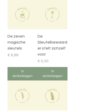
De zeven
De
magische
Sleutelbewaard
sleutels
er stelt zichzelf
voor
Prijs
€ 8,88
Prijs
€ 0,00
In
In
winkelwagen
winkelwagen