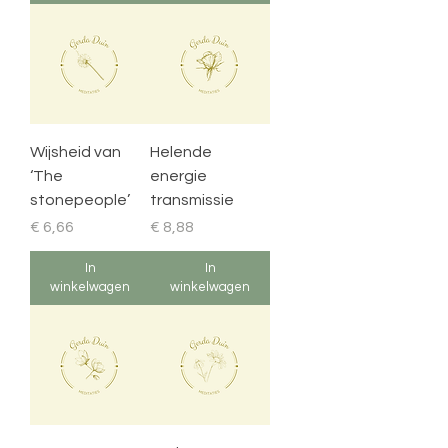
Wijsheid van
Helende
‘The
energie
stonepeople’
transmissie
Prijs
Prijs
€ 6,66
€ 8,88
In
In
winkelwagen
winkelwagen