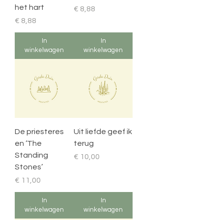
het hart
Prijs
€ 8,88
Prijs
€ 8,88
In
In
winkelwagen
winkelwagen
De priesteres
Uit liefde geef ik
en ‘The
terug
Standing
Prijs
€ 10,00
Stones’
Prijs
€ 11,00
In
In
winkelwagen
winkelwagen