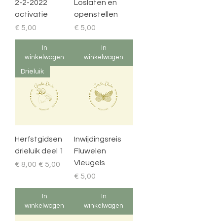
2-2-2022
Loslaten en
activatie
openstellen
Prijs
Prijs
€ 5,00
€ 5,00
In
In
winkelwagen
winkelwagen
Drieluik
Herfstgidsen
Inwijdingsreis
drieluik deel 1
Fluwelen
Vleugels
Normale prijs
Verkoopprijs
€ 8,00
€ 5,00
Prijs
€ 5,00
In
In
winkelwagen
winkelwagen