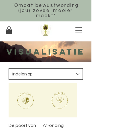
'Omdat bewustwording
(jou) zoveel mooier
maakt'
Visualisatie
De poort van
Afronding