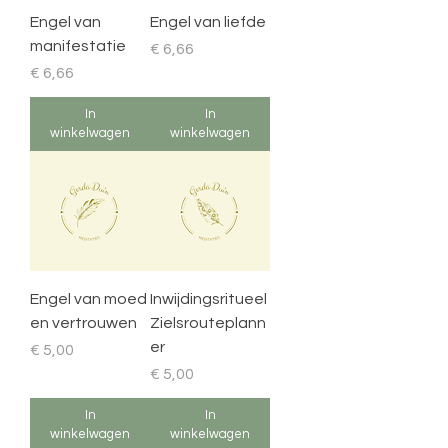
Engel van
Engel van liefde
manifestatie
Prijs
€ 6,66
Prijs
€ 6,66
In
In
winkelwagen
winkelwagen
Engel van moed
Inwijdingsritueel
en vertrouwen
Zielsrouteplann
er
Prijs
€ 5,00
Prijs
€ 5,00
In
In
winkelwagen
winkelwagen