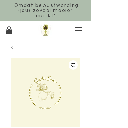
'Omdat bewustwording
(jou) zoveel mooier
maakt'