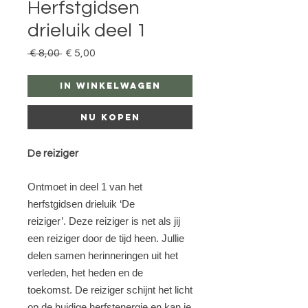
Herfstgidsen
drieluik deel 1
Normale
Verkoopprijs
 € 8,00 
€ 5,00
prijs
In winkelwagen
Nu kopen
De reiziger
Ontmoet in deel 1 van het
herfstgidsen drieluik ‘De
reiziger’.
Deze reiziger is net als jij
een reiziger door de tijd heen. Jullie
delen samen herinneringen uit het
verleden, het heden en de
toekomst.
De reiziger schijnt het licht
op de huidige herfstenergie en kan je