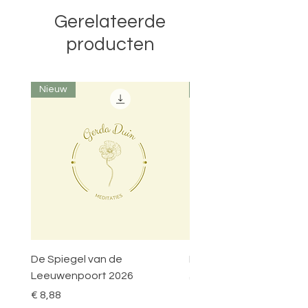
Gerelateerde
producten
Nieuw
Nieuw
De Spiegel van de
Poort van het Heilige Hu
Leeuwenpoort 2026
Prijs
€ 8,88
Prijs
€ 8,88