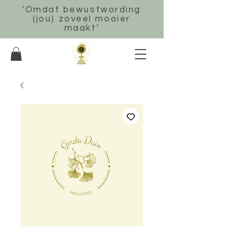
'Omdat bewustwording
(jou) zoveel mooier
maakt'