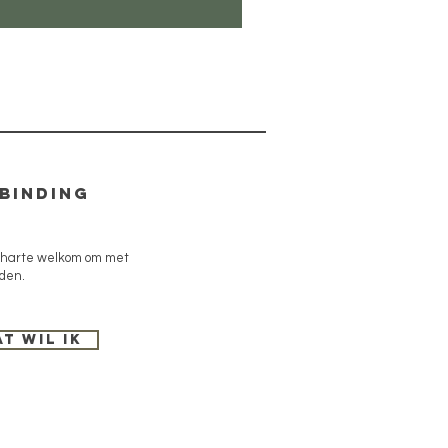
rbinding
 harte welkom om met
nden.
at wil ik