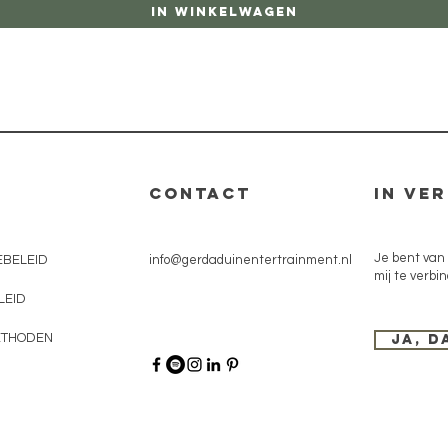
In winkelwagen
CONTACT
In ve
Je bent van
EBELEID
info@gerdaduinentertrainment.nl
mij te verbi
LEID
ETHODEN
Ja, d