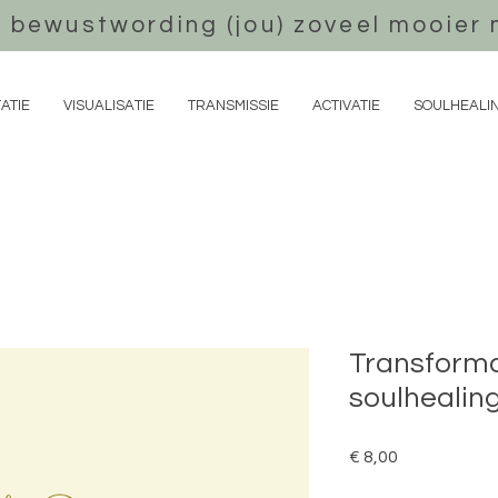
 bewustwording (jou) zoveel mooier 
ATIE
VISUALISATIE
TRANSMISSIE
ACTIVATIE
SOULHEALI
Transformat
soulhealin
Prijs
€ 8,00