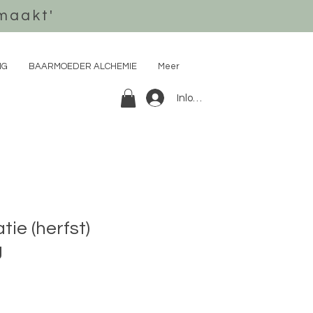
maakt'
NG
BAARMOEDER ALCHEMIE
Meer
Inloggen
ie (herfst)
g