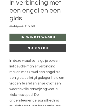
In verbinding met
een engel en een
gids
Normale
Verkoopprijs
 € 11,00 
€ 6,60
prijs
In winkelwagen
Nu kopen
In deze visualisatie ga je op een
liefdevolle manier verbinding
maken met zowel een engel als
een gids. Je krijgt gelegenheid om
vragen te stellen en je krijgt een
waardevolle aanwijzing voor je
zielsmissiepad. De
ondersteunende soundhealing