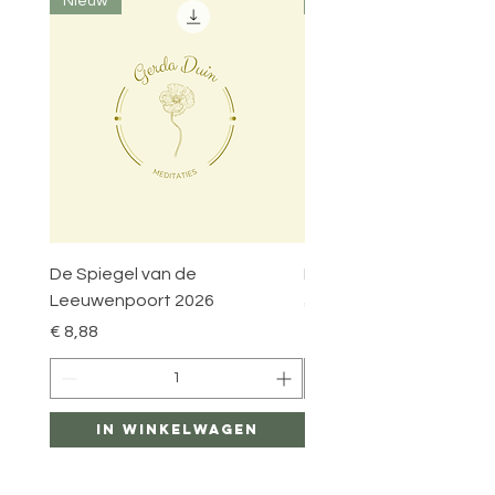
Nieuw
Nieuw
De Spiegel van de
Poort van het Heilige Hu
Leeuwenpoort 2026
Prijs
€ 8,88
Prijs
€ 8,88
In winkelwagen
In winkelwag