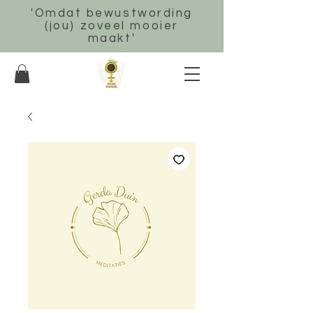
'Omdat bewustwording
(jou) zoveel mooier
maakt'