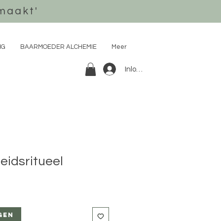
maakt'
NG
BAARMOEDER ALCHEMIE
Meer
Inloggen
idsritueel
gen