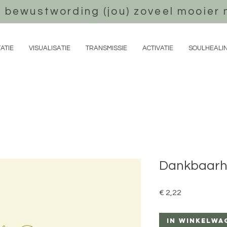
 bewustwording (jou) zoveel mooier 
ATIE
VISUALISATIE
TRANSMISSIE
ACTIVATIE
SOULHEALI
Dankbaarhe
Prijs
€ 2,22
In winkelwa