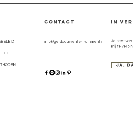
CONTACT
In ve
Je bent van
EBELEID
info@gerdaduinentertrainment.nl
mij te verbi
LEID
ETHODEN
Ja, d