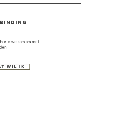
rbinding
 harte welkom om met
nden.
at wil ik