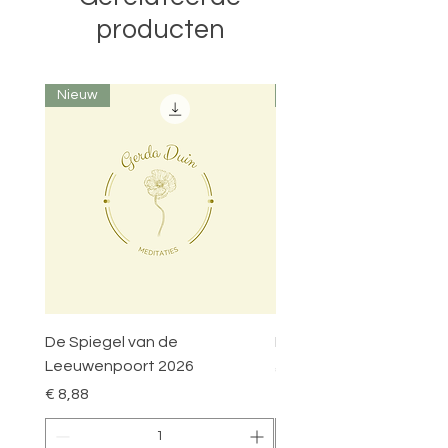
producten
Nieuw
Nieuw
De Spiegel van de
Poort van het Heilige Hu
Leeuwenpoort 2026
Prijs
€ 8,88
Prijs
€ 8,88