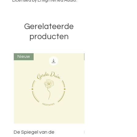
Licensed by Enlightened Audio.
Gerelateerde
producten
Nieuw
Nieuw
De Spiegel van de
Poort van het Heilige Hu