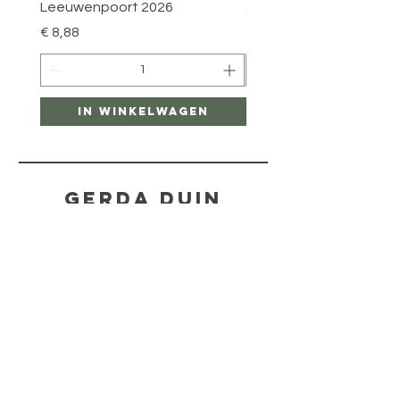
Leeuwenpoort 2026
Prijs
€ 8,88
Prijs
€ 8,88
In winkelwagen
In winkelwag
Gerda Duin
Hulp
RESTITUTIEBELEID
WINKELBELEID
BETAALMETHODEN
FAQ