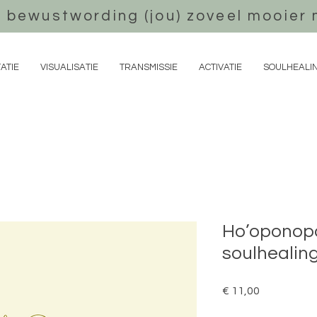
 bewustwording (jou) zoveel mooier 
ATIE
VISUALISATIE
TRANSMISSIE
ACTIVATIE
SOULHEALI
Ho’oponop
soulhealin
Prijs
€ 11,00