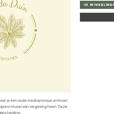
In winkelwa
waar je een oude medicijnvrouw ontmoet.
nopono ritueel van vergeving heen. Deze
akra healing.