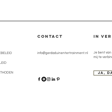
CONTACT
In ve
Je bent van
EBELEID
info@gerdaduinentertrainment.nl
mij te verbi
LEID
ETHODEN
Ja, d