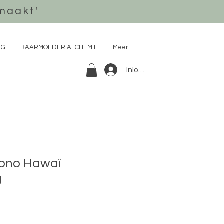
maakt'
NG
BAARMOEDER ALCHEMIE
Meer
Inloggen
ono Hawaï
g