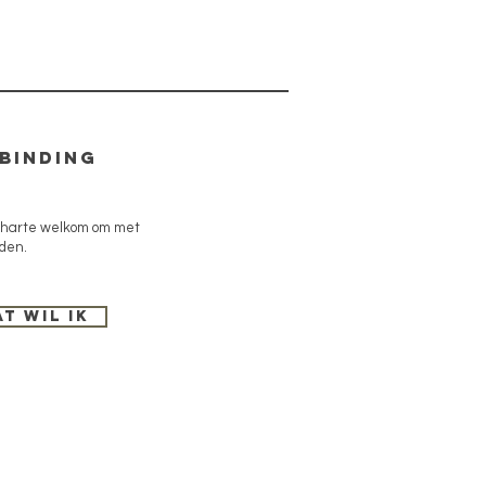
rbinding
 harte welkom om met
nden.
at wil ik